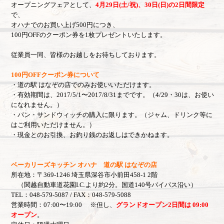
オープニングフェアとして、
4月29日(土/祝)、30日(日)の2日間限定
で、
オハナでのお買い上げ500円につき、
100円OFFのクーポン券を1枚プレゼントいたします。
従業員一同、皆様のお越しをお待ちしております。
100円OFFクーポン券について
・道の駅 はなぞの店でのみお使いいただけます。
・有効期間は、2017/5/1〜2017/8/31までです。（4/29・30は、お使い
になれません。）
・パン・サンドウィッチの購入に限ります。（ジャム、ドリンク等に
はご利用いただけません。）
・現金とのお引換、お釣り銭のお返しはできかねます。
ベーカリーズキッチン オハナ 道の駅 はなぞの店
所在地：
〒369-1246 埼玉県深谷市小前田458-1 2階
（関越自動車道花園I.C.より約2分。国道140号バイパス沿い）
TEL：048-579-5087 / FAX：048-579-5088
営業時間：07:00〜19:00 ※但し、
グランドオープン2日間は 09:00
オープン
。