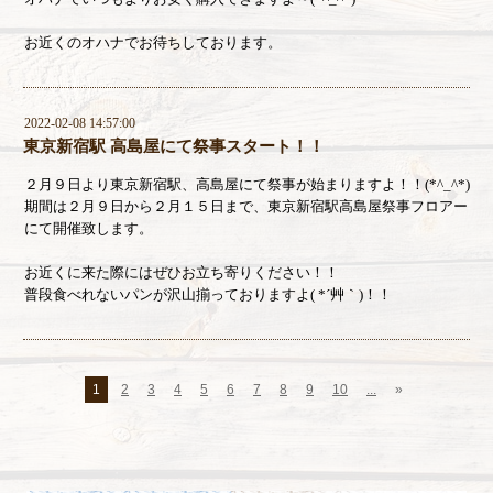
お近くのオハナでお待ちしております。
2022-02-08 14:57:00
東京新宿駅 高島屋にて祭事スタート！！
２月９日より東京新宿駅、高島屋にて祭事が始まりますよ！！(*^_^*)
期間は２月９日から２月１５日まで、東京新宿駅高島屋祭事フロアー
にて開催致します。
お近くに来た際にはぜひお立ち寄りください！！
普段食べれないパンが沢山揃っておりますよ( *´艸｀)！！
1
2
3
4
5
6
7
8
9
10
...
»