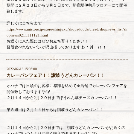
期間は２月２３日から３月１日まで、新宿駅伊勢丹フロアーにて開催
致します。
詳しくはこちらまで
https://www.mistore.jp/store/shinjuku/shops/foods/bread/shopnews_list/sh
opnews0211111121.html
お近くに来た際にはぜひお立ち寄りください！！
普段食べれないパンが沢山揃っておりますよ( *´艸｀)！！
2022-02-13 15:05:00
カレーパンフェア！！讃岐うどんカレーパン！！
オハナでは日頃のお客様に感謝を込めて全店舗でカレーパンフェアを
開催致しております!(^^)!
２月１４日から2月２０日までほうれん草チーズカレーパン！！
第５週目は２月１４日からは讃岐うどんカレーパン！！
２月１４日から2月２０日までは、讃岐うどんカレーパンがお近くの
オハナでいつもよりお安く購入できますよ～(*^_^*)