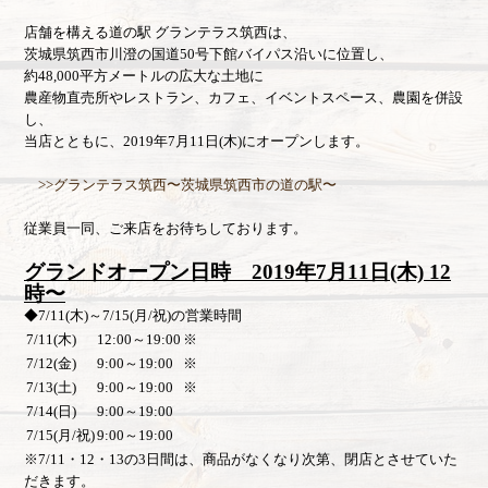
店舗を構える道の駅 グランテラス筑西は、
茨城県筑西市川澄の国道50号下館バイパス沿いに位置し、
約48,000平方メートルの広大な土地に
農産物直売所やレストラン、カフェ、イベントスペース、農園を併設
し、
当店とともに、2019年7月11日(木)にオープンします。
>>グランテラス筑西〜茨城県筑西市の道の駅〜
従業員一同、ご来店をお待ちしております。
グランドオープン日時 2019年7月11日(木) 12
時〜
◆7/11(木)～7/15(月/祝)の営業時間
7/11(木)
12:00～19:00
※
7/12(金)
9:00～19:00
※
7/13(土)
9:00～19:00
※
7/14(日)
9:00～19:00
7/15(月/祝)
9:00～19:00
※7/11・12・13の3日間は、商品がなくなり次第、閉店とさせていた
だきます。