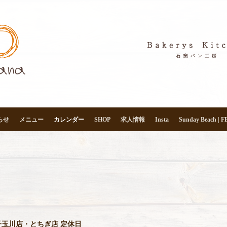
らせ
メニュー
カレンダー
SHOP
求人情報
Insta
Sunday Beach | F
玉川店・とちぎ店 定休日